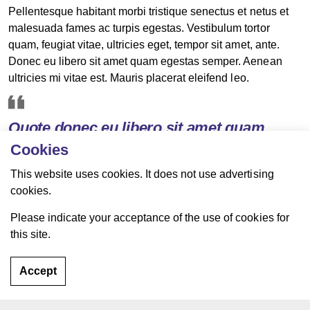
Pellentesque habitant morbi tristique senectus et netus et
malesuada fames ac turpis egestas. Vestibulum tortor
quam, feugiat vitae, ultricies eget, tempor sit amet, ante.
Donec eu libero sit amet quam egestas semper. Aenean
ultricies mi vitae est. Mauris placerat eleifend leo.
Quote donec eu libero sit amet quam
egestas semper. Aenean ultricies mi vitae
Cookies
est. Mauris placerat eleifend leo.
This website uses cookies. It does not use advertising
cookies.
Pellentesque habitant morbi tristique senectus et netus et
Please indicate your acceptance of the use of cookies for
malesuada fames ac turpis egestas. Vestibulum tortor
this site.
quam, feugiat vitae, ultricies eget, tempor sit amet, ante.
Donec eu libero sit amet quam egestas semper. Aenean
Accept
ultricies mi vitae est. Mauris placerat eleifend leo.
SECONDARY HEADING (SMALL)